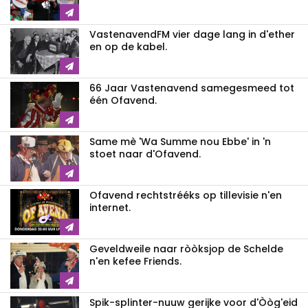
VastenavendFM vier dage lang in d'ether
en op de kabel.
66 Jaar Vastenavend samegesmeed tot
één Ofavend.
Same mè 'Wa Summe nou Ebbe' in 'n
stoet naar d'Ofavend.
Ofavend rechtstrééks op tillevisie n'en
internet.
Geveldweile naar ròòksjop de Schelde
n'en kefee Friends.
Spik-splinter-nuuw gerijke voor d'Òòg'eid