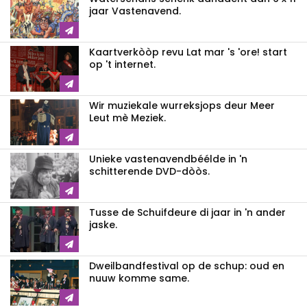
jaar Vastenavend.
Kaartverkòòp revu Lat mar 's 'ore! start
op 't internet.
Wir muziekale wurreksjops deur Meer
Leut mè Meziek.
Unieke vastenavendbéélde in 'n
schitterende DVD-dòòs.
Tusse de Schuifdeure di jaar in 'n ander
jaske.
Dweilbandfestival op de schup: oud en
nuuw komme same.