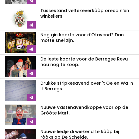
Tussestand veltekeverkòòp oreca n'en
winkeliers.
Nog gin kaarte voor d'Ofavend? Dan
motte snel zijn.
De leste kaarte voor de Berregse Revu
nou nog te kòòp.
Drukke stripkesavend over 't Oe en Wa in
't Berregs.
Nuuwe Vastenavendkoppe voor op de
Gròòte Mart.
Nuuwe liedje di wiekend te kòòp bij
ròòksjop De Schelde.