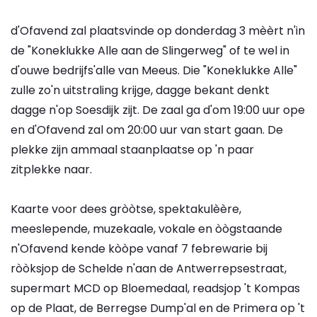
d'Ofavend zal plaatsvinde op donderdag 3 mèèrt n'in
de "Koneklukke Alle aan de Slingerweg" of te wel in
d'ouwe bedrijfs'alle van Meeus. Die "Koneklukke Alle"
zulle zo'n uitstraling krijge, dagge bekant denkt
dagge n'op Soesdijk zijt. De zaal ga d'om 19:00 uur ope
en d'Ofavend zal om 20:00 uur van start gaan. De
plekke zijn ammaal staanplaatse op 'n paar
zitplekke naar.
Kaarte voor dees gròòtse, spektakulèère,
meeslepende, muzekaale, vokale en òògstaande
n'Ofavend kende kòòpe vanaf 7 febrewarie bij
ròòksjop de Schelde n'aan de Antwerrepsestraat,
supermart MCD op Bloemedaal, readsjop 't Kompas
op de Plaat, de Berregse Dump'al en de Primera op 't