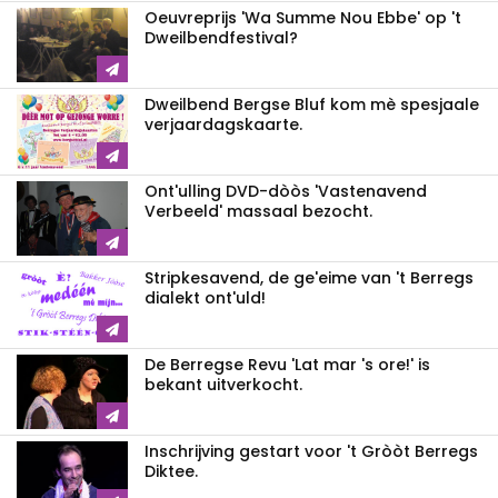
Oeuvreprijs 'Wa Summe Nou Ebbe' op 't
Dweilbendfestival?
Dweilbend Bergse Bluf kom mè spesjaale
verjaardagskaarte.
Ont'ulling DVD-dòòs 'Vastenavend
Verbeeld' massaal bezocht.
Stripkesavend, de ge'eime van 't Berregs
dialekt ont'uld!
De Berregse Revu 'Lat mar 's ore!' is
bekant uitverkocht.
Inschrijving gestart voor 't Gròòt Berregs
Diktee.