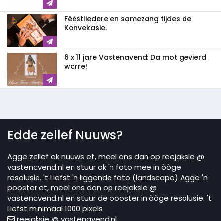
Fééstliedere en samezang tijdes de
Konvekasie.
6 x 11 jare Vastenavend: Da mot gevierd
worre!
Edde zellef Nuuws?
Agge zellef ok nuuws et, meel ons dan op reejaksie @
vastenavend.nl en stuur ok 'n foto mee in òòge
resolusie. 't Liefst 'n liggende foto (landscape) Agge 'n
pooster et, meel ons dan op reejaksie @
vastenavend.nl en stuur de pooster in òòge resolusie. 't
Liefst minimaal 1000 pixels
reejaksie @ vastenavend.nl