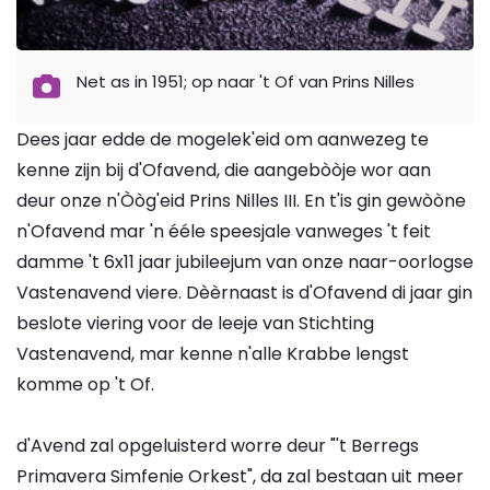
Net as in 1951; op naar 't Of van Prins Nilles
Dees jaar edde de mogelek'eid om aanwezeg te
kenne zijn bij d'Ofavend, die aangebòòje wor aan
deur onze n'Òòg'eid Prins Nilles III. En t'is gin gewòòne
n'Ofavend mar 'n ééle speesjale vanweges 't feit
damme 't 6x11 jaar jubileejum van onze naar-oorlogse
Vastenavend viere. Dèèrnaast is d'Ofavend di jaar gin
beslote viering voor de leeje van Stichting
Vastenavend, mar kenne n'alle Krabbe lengst
komme op 't Of.
d'Avend zal opgeluisterd worre deur "'t Berregs
Primavera Simfenie Orkest", da zal bestaan uit meer