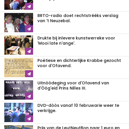
BRTO-radio doet rechtstrééks verslag
van 't Neuzebal.
Drukte bij inlevere kunstwerreke voor
'Mooi late n'ange'.
Poëtiese en dichterlijke Krabbe gezocht
voor d'Ofavend.
Uitnòòdeging voor d'Ofavend van
d'Òòg'eid Prins Nilles III.
DVD-dòòs vanaf 10 februwarie weer te
verkrijge.
Prijs van de LeutNeutBon naar 1 euro en