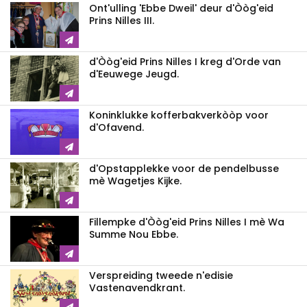
Ont'ulling 'Ebbe Dweil' deur d'Òòg'eid
Prins Nilles III.
d'Òòg'eid Prins Nilles I kreg d'Orde van
d'Eeuwege Jeugd.
Koninklukke kofferbakverkòòp voor
d'Ofavend.
d'Opstapplekke voor de pendelbusse
mè Wagetjes Kijke.
Fillempke d'Òòg'eid Prins Nilles I mè Wa
Summe Nou Ebbe.
Verspreiding tweede n'edisie
Vastenavendkrant.