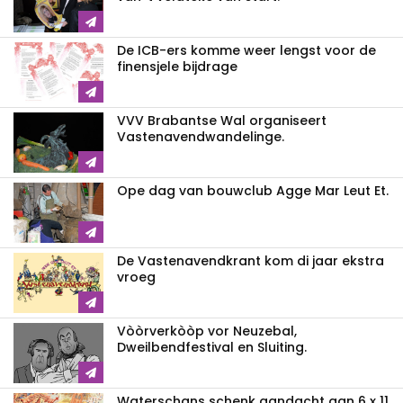
De ICB-ers komme weer lengst voor de
finensjele bijdrage
VVV Brabantse Wal organiseert
Vastenavendwandelinge.
Ope dag van bouwclub Agge Mar Leut Et.
De Vastenavendkrant kom di jaar ekstra
vroeg
Vòòrverkòòp vor Neuzebal,
Dweilbendfestival en Sluiting.
Waterschans schenk aandacht aan 6 x 11