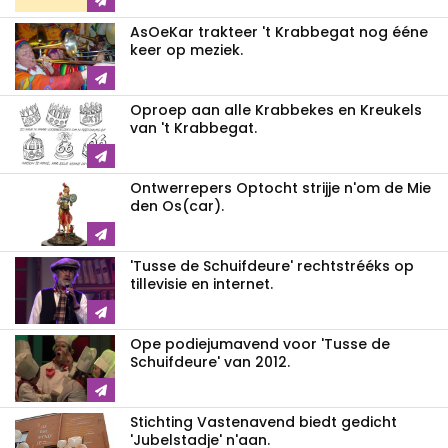
AsOeKar trakteer 't Krabbegat nog ééne
keer op meziek.
Oproep aan alle Krabbekes en Kreukels
van 't Krabbegat.
Ontwerrepers Optocht strijje n'om de Mie
den Os(car).
'Tusse de Schuifdeure' rechtstrééks op
tillevisie en internet.
Ope podiejumavend voor 'Tusse de
Schuifdeure' van 2012.
Stichting Vastenavend biedt gedicht
'Jubelstadje' n'aan.