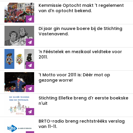
Kemmissie Optocht makt 't regelement
van d'n optocht bekend.
Di jaar gin nuuwe boere bij de Stichting
Vastenavend.
'n Fééstelek en mezikaal veldteke voor
2011.
't Motto voor 2011 is: Dèèr mot op
gezonge worre!
Stichting Ellefke breng d'r eerste boekske
n'uit
BRTO-radio breng rechtstrééks verslag
van 11-11.