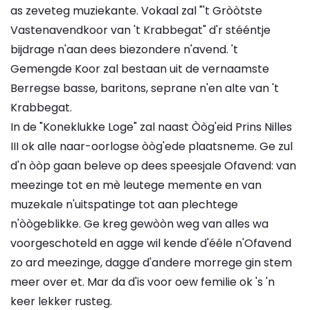
as zeveteg muziekante. Vokaal zal "'t Gròòtste
Vastenavendkoor van 't Krabbegat" d'r stééntje
bijdrage n'aan dees biezondere n'avend. 't
Gemengde Koor zal bestaan uit de vernaamste
Berregse basse, baritons, seprane n'en alte van 't
Krabbegat.
In de "Koneklukke Loge" zal naast Òòg'eid Prins Nilles
III ok alle naar-oorlogse òòg'ede plaatsneme. Ge zul
d'n òòp gaan beleve op dees speesjale Ofavend: van
meezinge tot en mè leutege memente en van
muzekale n'uitspatinge tot aan plechtege
n'òògeblikke. Ge kreg gewòòn weg van alles wa
voorgeschoteld en agge wil kende d'ééle n'Ofavend
zo ard meezinge, dagge d'andere morrege gin stem
meer over et. Mar da d'is voor oew femilie ok 's 'n
keer lekker rusteg.