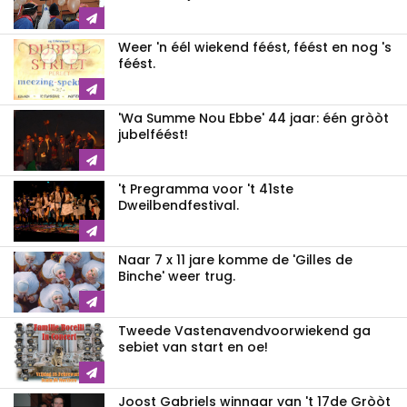
Weer 'n éél wiekend féést, féést en nog 's
féést.
'Wa Summe Nou Ebbe' 44 jaar: één gròòt
jubelféést!
't Pregramma voor 't 41ste
Dweilbendfestival.
Naar 7 x 11 jare komme de 'Gilles de
Binche' weer trug.
Tweede Vastenavendvoorwiekend ga
sebiet van start en oe!
Joost Gabriels winnaar van 't 17de Gròòt