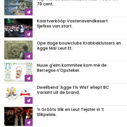
79 cent.
Kaartverkòòp Vastenavendkesert
Sjefkes van start.
Ope dage bouwclubs Krabbeklutsers en
Agge Mar Leut Et.
Nuuw g'eim kommitee kom mè de
Berregse n'Opsteker.
Dweilbend 'Agge t'is Wist' ellept BC
Variant uit de brand.
'n Gròòts Slik en Leut Tejater in 't
Slikpeleis.