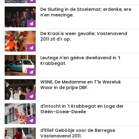
De Sluiting in de Stoelemat; erdenke, ere
n'en meezinge.
De Kraai is weer gevalle; Vastenavend
2011 zit d'r op.
Leutege n'en gèève dweilavend in 't
Krabbegat.
WSNE, De Medamme en T'is Wezeluk
Waar in de prijze DBF.
d'Intocht in 't Krabbegat en Loge der
Stéén-Goeie-Dweile
d'Ellef Gebòòje voor de Berregse
Vastenavend 2011.