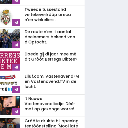
Tweede tussestand
veltekeverkòòp oreca
n'en winkeliers.
De route n'en 't aantal
deelnemers bekend van
d'Optocht.
Doede gij di jaar mee mè
d't Gròòt Berregs Diktee?
Elluf.com, VastenavendFM
en Vastenavend.TV in de
lucht.
't Nuuwe
Vastenavendliedje: Dèèr
mot op gezonge worre!
Gròòte drukte bij opening
tentòònstelling 'Mooi late