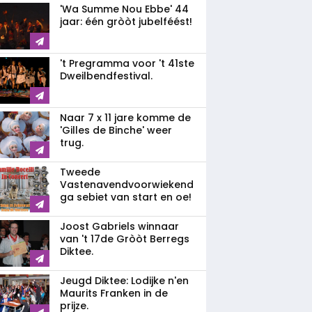
'Wa Summe Nou Ebbe' 44
jaar: één gròòt jubelféést!
't Pregramma voor 't 41ste
Dweilbendfestival.
Naar 7 x 11 jare komme de
'Gilles de Binche' weer
trug.
Tweede
Vastenavendvoorwiekend
ga sebiet van start en oe!
Joost Gabriels winnaar
van 't 17de Gròòt Berregs
Diktee.
Jeugd Diktee: Lodijke n'en
Maurits Franken in de
prijze.