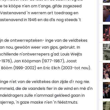
e te kòòpe n'en om t'ange, gifde zogezeed
 Vastenavend 'n werrem art toedraag en
astenavend in 1946 en da d'is nog steeds 't
ijn de ontwerrepteken- inge van de veldtekes
aan nou, gewòòn weer van gips, gebrukt. In
chillende n'ontwerrepers g'ad: Louis Weijts
-1976), Jan Kòòpman (1977-1987), Joost
 Bòòm (1999-2002) en Eric Elich (2003-tot nou).
ge n'et van de veldtekes dan zijde d'r nog nie.
meld, die de vaandels fier in de wind en mè d'n
andeldragers zulle n'ammaal gekleed gaan in
 sjerrep, 'n gaze maske n'en 'n fééstmuts.