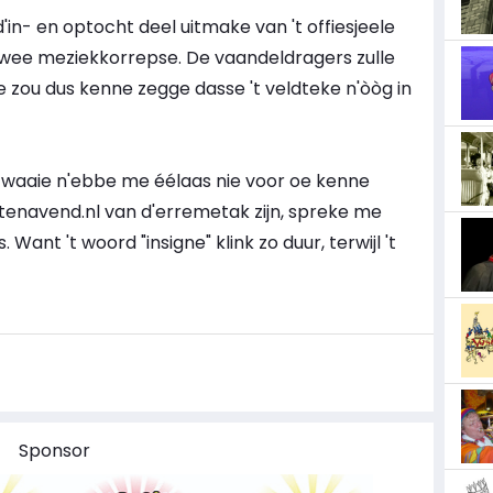
'in- en optocht deel uitmake van 't offiesjeele
twee meziekkorrepse. De vaandeldragers zulle
Ge zou dus kenne zegge dasse 't veldteke n'òòg in
lzwaaie n'ebbe me éélaas nie voor oe kenne
tenavend.nl van d'erremetak zijn, spreke me
 Want 't woord "insigne" klink zo duur, terwijl 't
Sponsor