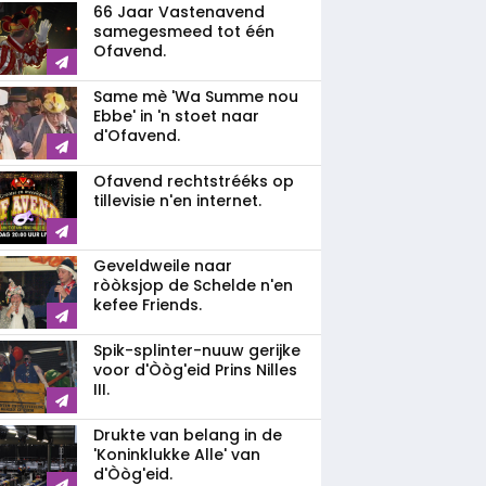
66 Jaar Vastenavend
samegesmeed tot één
Ofavend.
Same mè 'Wa Summe nou
Ebbe' in 'n stoet naar
d'Ofavend.
Ofavend rechtstrééks op
tillevisie n'en internet.
Geveldweile naar
ròòksjop de Schelde n'en
kefee Friends.
Spik-splinter-nuuw gerijke
voor d'Òòg'eid Prins Nilles
III.
Drukte van belang in de
'Koninklukke Alle' van
d'Òòg'eid.