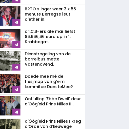
BRTO slinger weer 3 x 55
menute Berregse leut
d'ether in.
d'I.C.B-ers ale mar liefst
86.666,66 euro op in 't
Krabbegat.
Dienstregeling van de
borrelbus mette
Vastenavend.
Doede mee mè de
flesjmop van g'eim
kommitee DansteMee?
Ont'ulling 'Ebbe Dweil' deur
d'Òòg'eid Prins Nilles III.
d'Òòg'eid Prins Nilles I kreg
d'Orde van d'Eeuwege