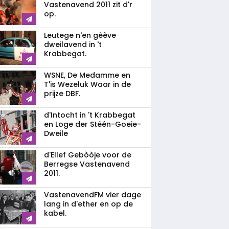
Vastenavend 2011 zit d'r
op.
Leutege n'en gèève
dweilavend in 't
Krabbegat.
WSNE, De Medamme en
T'is Wezeluk Waar in de
prijze DBF.
d'Intocht in 't Krabbegat
en Loge der Stéén-Goeie-
Dweile
d'Ellef Gebòòje voor de
Berregse Vastenavend
2011.
VastenavendFM vier dage
lang in d'ether en op de
kabel.