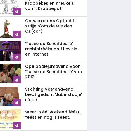
Krabbekes en Kreukels
van 't Krabbegat.
Ontwerrepers Optocht
strijje n'om de Mie den
Os(car).
'Tusse de Schuifdeure'
rechtstrééks op tillevisie
en internet.
Ope podiejumavend voor
'Tusse de Schuifdeure' van
2012.
Stichting Vastenavend
biedt gedicht 'Jubelstadje'
n'aan.
Weer 'n éél wiekend féést,
féést en nog 's féést.