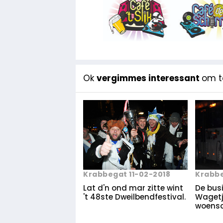
Ok
vergimmes interessant
om te
Krabbe
Krabbegat 11-02-2018
De busi
Lat d'n ond mar zitte wint
Wagetj
't 48ste Dweilbendfestival.
woens