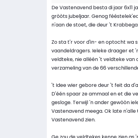
De Vastenavend besta di jaar 6x11
gròòts jubeljaar. Genog fééstelek'ed
n'aan de stoet, die deur 't Krabbegat
Zo sta t'r voor d'in- en optocht wa
vaandeldragers. Ieleke draager et 
veldteke, nie alléén 't veldteke van d
verzameling van de 66 verschillende
't Idee wier gebore deur 't feit da d'
D'één spaar ze ammaal en et die vel
gesloge. Terwijl 'n ander gewòòn iele
Vastenavend meega. Ok late n'alle 
Vastenavend zien.
Ge zou de veldtekes kenne zien as '