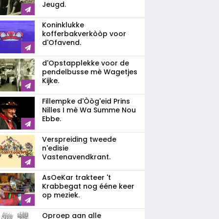
Jeugd.
Koninklukke
kofferbakverkòòp voor
d'Ofavend.
d'Opstapplekke voor de
pendelbusse mè Wagetjes
Kijke.
Fillempke d'Òòg'eid Prins
Nilles I mè Wa Summe Nou
Ebbe.
Verspreiding tweede
n'edisie
Vastenavendkrant.
AsOeKar trakteer 't
Krabbegat nog ééne keer
op meziek.
Oproep aan alle