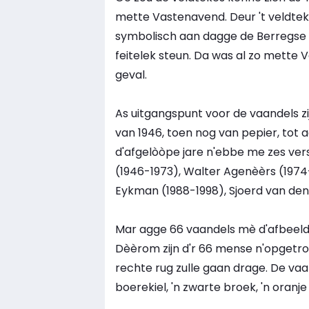
mette Vastenavend. Deur 't veldtek
symbolisch aan dagge de Berregse
feitelek steun. Da was al zo mette V
geval.
As uitgangspunt voor de vaandels z
van 1946, toen nog van pepier, tot 
d'afgelòòpe jare n'ebbe me zes vers
(1946-1973), Walter Agenèèrs (1974
Eykman (1988-1998), Sjoerd van den
Mar agge 66 vaandels mè d'afbeeldin
Dèèrom zijn d'r 66 mense n'opgetrom
rechte rug zulle gaan drage. De va
boerekiel, 'n zwarte broek, 'n oranje