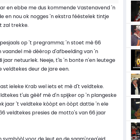
 jaar en ebbe me dus kommende Vastenavend 'n
e en nou ok nogges 'n ekstra fééstelek tintje
 zal trekke.
 spesjaals op 't pregramma; 'n stoet mè 66
'n vaandel mè dèèrop d'afbeelding van 'n
i jaar netuurlek. Neeje, t'is 'n bonte n'en leutege
 veldtekes deur de jare een.
aast ieleke Krab wel iets et mè d't veldteke.
dtekes t'uis gèèf mè d'n spijker op 'n plangeske
k jaar 't veldteke kòòpt en òòpt dattie 'n ele
66 veldtekes presies de motto's van 66 jaar
n symbòòl voor de leut en de saam'oreg'eid