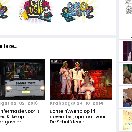
 leze...
gat 02-02-2016
Krabbegat 24-10-2014
nfermasie voor 't
Bonte n'Avend op 14
es Kijke op
november, opmaat voor
dagavend.
De Schuifdeure.